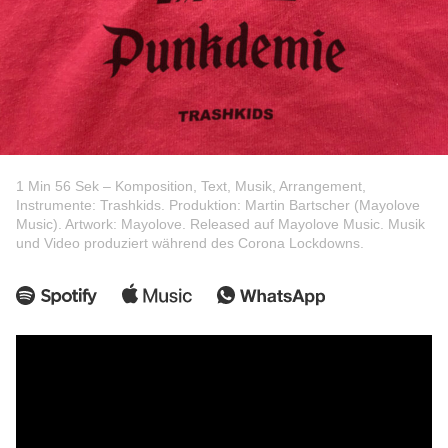
1 Min 56 Sek – Komposition, Text, Musik, Arrangement,
Instrumente: Trashkids. Produktion: Martin Bartscher (Mayolove
Music). Artwork: Mayolove. Released auf Mayolove Music. Musik
und Video produziert während des Corona Lockdowns.