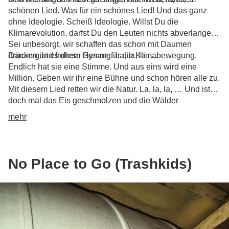
schönen Lied. Was für ein schönes Lied! Und das ganz
ohne Ideologie. Scheiß Ideologie. Willst Du die
Klimarevolution, darfst Du den Leuten nichts abverlangen.
Sei unbesorgt, wir schaffen das schon mit Daumen
drücken und frohem Gesang. La, la, la, …
Darum gibt es diese Hymne für die Klimabewegung.
Endlich hat sie eine Stimme. Und aus eins wird eine
Million. Geben wir ihr eine Bühne und schon hören alle zu.
Mit diesem Lied retten wir die Natur. La, la, la, … Und ist
doch mal das Eis geschmolzen und die Wälder
abgebrannt, dann singen wir ein letztes Mal zusammen.
mehr
La, la, la, …
No Place to Go (Trashkids)