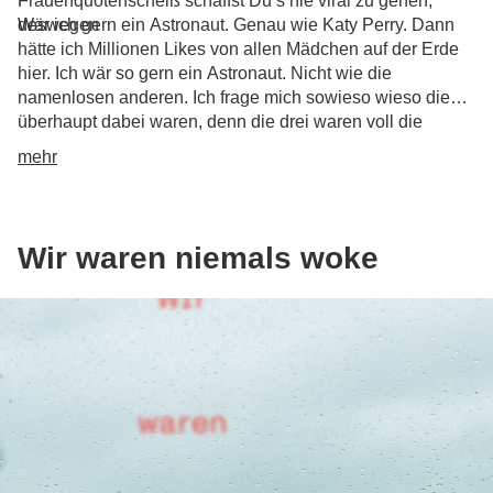
Frauenquotenscheiß schaffst Du‘s nie viral zu gehen,
deswegen
Wär ich gern ein Astronaut. Genau wie Katy Perry. Dann
hätte ich Millionen Likes von allen Mädchen auf der Erde
hier. Ich wär so gern ein Astronaut. Nicht wie die
namenlosen anderen. Ich frage mich sowieso wieso die
überhaupt dabei waren, denn die drei waren voll die
Langweiler. Katy Perry ist viel geiler.
mehr
Wir waren niemals woke