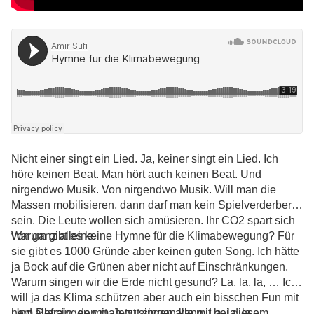
Nicht einer singt ein Lied. Ja, keiner singt ein Lied. Ich
höre keinen Beat. Man hört auch keinen Beat. Und
nirgendwo Musik. Von nirgendwo Musik. Will man die
Massen mobilisieren, dann darf man kein Spielverderber
sein. Die Leute wollen sich amüsieren. Ihr CO2 spart sich
von ganz alleine.
Warum gibt es keine Hymne für die Klimabewegung? Für
sie gibt es 1000 Gründe aber keinen guten Song. Ich hätte
ja Bock auf die Grünen aber nicht auf Einschränkungen.
Warum singen wir die Erde nicht gesund? La, la, la, … Ich
will ja das Klima schützen aber auch ein bisschen Fun mit
nem Refrain, den man gut singen kann. La, la, la, …
Und alle singen mit. Jetzt singen alle mit bei diesem