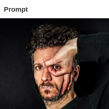
doppelt so schnell und doppelt so scheiße spielten. Das
hat den Jungs so imponiert, dass sie uns fortan auch als
Prompt
Support einsetzten. 30 Jahre später haben dann sie uns
supported, für die Aufnahmen von „Wir sind am Stad“.
Noch heute steckt der musikalische Style der Bates tief in
uns drin. Und in alter Tradition spielen wir für Euch „No
place to go“ in doppelt so schnell und… nicht mehr ganz
so scheiße. Erschienen auf „What you leave behind – A
tribute to the Bates“