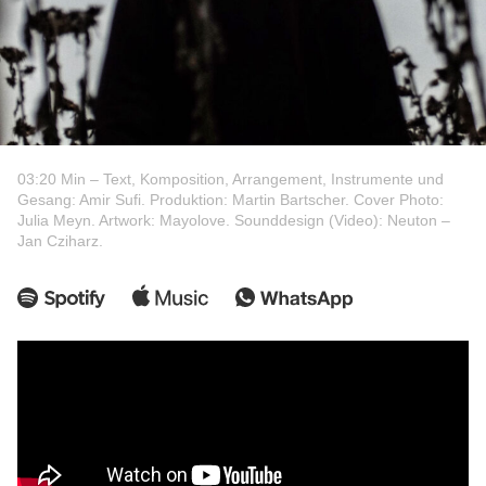
03:20 Min – Text, Komposition, Arrangement, Instrumente und
Gesang: Amir Sufi. Produktion: Martin Bartscher. Cover Photo:
Julia Meyn. Artwork: Mayolove. Sounddesign (Video): Neuton –
Jan Cziharz.