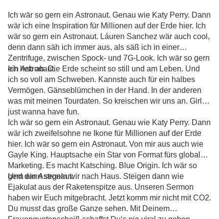
Ich wär so gern ein Astronaut. Genau wie Katy Perry. Dann
wär ich eine Inspiration für Millionen auf der Erde hier. Ich
wär so gern ein Astronaut. Láuren Sanchez wär auch cool,
denn dann säh ich immer aus, als säß ich in einer
Zentrifuge, zwischen Spock- und 7G-Look. Ich wär so gern
ein Astronaut.
Ich heb ab. Die Erde scheint so still und am Leben. Und
ich so voll am Schweben. Kannste auch für ein halbes
Vermögen. Gänseblümchen in der Hand. In der anderen
was mit meinen Tourdaten. So kreischen wir uns an. Girls
just wanna have fun.
Ich wär so gern ein Astronaut. Genau wie Katy Perry. Dann
wär ich zweifelsohne ne Ikone für Millionen auf der Erde
hier. Ich wär so gern ein Astronaut. Von mir aus auch wie
Gayle King. Hauptsache ein Star von Format fürs globale
Marketing. Es macht Katsching. Blue Origin. Ich wär so
gern ein Astronaut.
Und dann segeln wir nach Haus. Steigen dann wie
Ejakulat aus der Raketenspitze aus. Unseren Sermon
haben wir Euch mitgebracht. Jetzt komm mir nicht mit CO2.
Du musst das große Ganze sehen. Mit Deinem