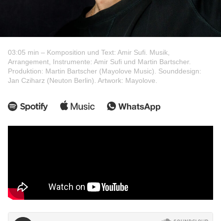
03:05 min – Komposition und Text: Amir Sufi. Musik,
Arrangement, Instrumente: Amir Sufi und Martin Bartscher.
Produktion: Martin Bartscher (Mayolove Music). Sounddesign:
Jan Cziharz (Neuton Berlin). Artwork: Mayolove.