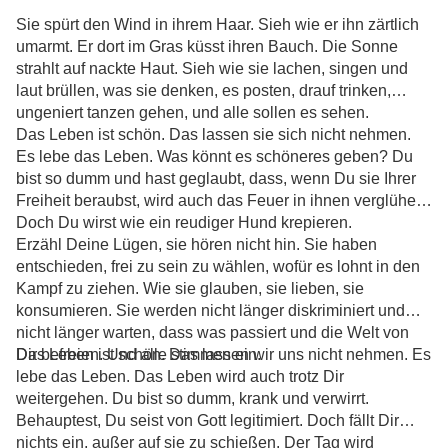
Sie spürt den Wind in ihrem Haar. Sieh wie er ihn zärtlich
umarmt. Er dort im Gras küsst ihren Bauch. Die Sonne
strahlt auf nackte Haut. Sieh wie sie lachen, singen und
laut brüllen, was sie denken, es posten, drauf trinken,
ungeniert tanzen gehen, und alle sollen es sehen.
Das Leben ist schön. Das lassen sie sich nicht nehmen.
Es lebe das Leben. Was könnt es schöneres geben? Du
bist so dumm und hast geglaubt, dass, wenn Du sie Ihrer
Freiheit beraubst, wird auch das Feuer in ihnen verglühen.
Doch Du wirst wie ein reudiger Hund krepieren.
Erzähl Deine Lügen, sie hören nicht hin. Sie haben
entschieden, frei zu sein zu wählen, wofür es lohnt in den
Kampf zu ziehen. Wie sie glauben, sie lieben, sie
konsumieren. Sie werden nicht länger diskriminiert und
nicht länger warten, dass was passiert und die Welt von
Dir befreien. Und alle stimmen ein.
Das Leben ist schön. Das lassen wir uns nicht nehmen. Es
lebe das Leben. Das Leben wird auch trotz Dir
weitergehen. Du bist so dumm, krank und verwirrt.
Behauptest, Du seist von Gott legitimiert. Doch fällt Dir
nichts ein, außer auf sie zu schießen. Der Tag wird