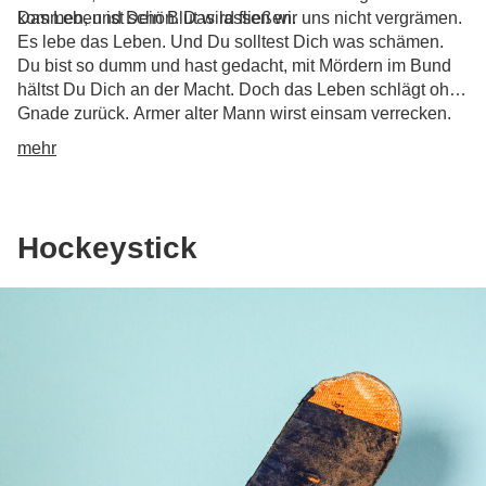
kommen, und Dein Blut wird fließen.
Das Leben ist schön. Das lassen wir uns nicht vergrämen.
Es lebe das Leben. Und Du solltest Dich was schämen.
Du bist so dumm und hast gedacht, mit Mördern im Bund
hältst Du Dich an der Macht. Doch das Leben schlägt ohne
Gnade zurück. Armer alter Mann wirst einsam verrecken.
Krepieren wie ein Hund, es lebe das Leben. Der Tag wird
mehr
kommen, es lebe das Leben.
Hockeystick