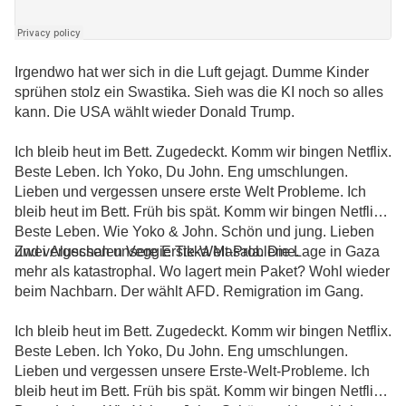
Irgendwo hat wer sich in die Luft gejagt. Dumme Kinder
sprühen stolz ein Swastika. Sieh was die KI noch so alles
kann. Die USA wählt wieder Donald Trump.
Ich bleib heut im Bett. Zugedeckt. Komm wir bingen Netflix.
Beste Leben. Ich Yoko, Du John. Eng umschlungen.
Lieben und vergessen unsere erste Welt Probleme. Ich
bleib heut im Bett. Früh bis spät. Komm wir bingen Netflix.
Beste Leben. Wie Yoko & John. Schön und jung. Lieben
und vergessen unsere Erste-Welt-Probleme.
Zwei Aluschalen Veggie Tikka Masala. Die Lage in Gaza
mehr als katastrophal. Wo lagert mein Paket? Wohl wieder
beim Nachbarn. Der wählt AFD. Remigration im Gang.
Ich bleib heut im Bett. Zugedeckt. Komm wir bingen Netflix.
Beste Leben. Ich Yoko, Du John. Eng umschlungen.
Lieben und vergessen unsere Erste-Welt-Probleme. Ich
bleib heut im Bett. Früh bis spät. Komm wir bingen Netflix.