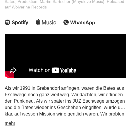
Bates, Produktion: Martin Bartscher (Mayolove Music). Released
auf Wolverine Records
Als wir 1991 in Grebendorf anfingen, waren die Bates aus
Eschwege noch ganz weit weg. Wir dachten, wir erfinden
den Punk neu. Als wir später ins JUZ Eschwege umzogen
und die Bates wieder ins Geschehen eingriffen, wurde uns
klar, auf wessen Mission wir eigentlich waren. Wir probten
im Raum gegenüber und coverten am Anfang automatisch
mehr
die gleichen Songs, in Bomberjacken und Docs. An den