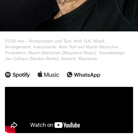
03:05 min – Komposition und Text: Amir Sufi. Musik,
Arrangement, Instrumente: Amir Sufi und Martin Bartscher.
Produktion: Martin Bartscher (Mayolove Music). Sounddesign:
Jan Cziharz (Neuton Berlin). Artwork: Mayolove.