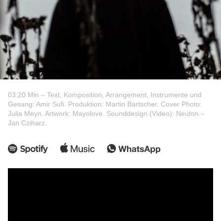
03:20 Min – Text, Komposition, Arrangement, Instrumente und
Gesang: Amir Sufi. Produktion: Martin Bartscher. Cover Photo:
Julia Meyn. Artwork: Mayolove. Sounddesign (Video): Neuton –
Jan Cziharz.