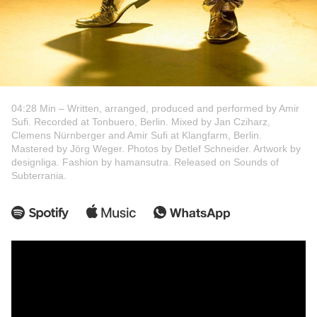
04:28 Min – Written, arranged, produced and performed by Amir
Sufi. Recorded at Tonbuero, Berlin. Mixed by Jan Cziharz,
Clemens Nürnberger and Amir Sufi at Klangfarm, Berlin.
Mastered by Jörg Weger. Photos by Detlef Schneider. Artwork by
designliga. Fashion by hamansutra. Released on Sounds of
Subterrania.