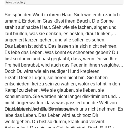
Sie spürt den Wind in ihrem Haar. Sieh wie er ihn zärtlich
umarmt. Er dort im Gras küsst ihren Bauch. Die Sonne
strahlt auf nackte Haut. Sieh wie sie lachen, singen und
laut brüllen, was sie denken, es posten, drauf trinken,
ungeniert tanzen gehen, und alle sollen es sehen.
Das Leben ist schön. Das lassen sie sich nicht nehmen.
Es lebe das Leben. Was könnt es schöneres geben? Du
bist so dumm und hast geglaubt, dass, wenn Du sie Ihrer
Freiheit beraubst, wird auch das Feuer in ihnen verglühen.
Doch Du wirst wie ein reudiger Hund krepieren.
Erzähl Deine Lügen, sie hören nicht hin. Sie haben
entschieden, frei zu sein zu wählen, wofür es lohnt in den
Kampf zu ziehen. Wie sie glauben, sie lieben, sie
konsumieren. Sie werden nicht länger diskriminiert und
nicht länger warten, dass was passiert und die Welt von
Dir befreien. Und alle stimmen ein.
Das Leben ist schön. Das lassen wir uns nicht nehmen. Es
lebe das Leben. Das Leben wird auch trotz Dir
weitergehen. Du bist so dumm, krank und verwirrt.
Behauptest, Du seist von Gott legitimiert. Doch fällt Dir