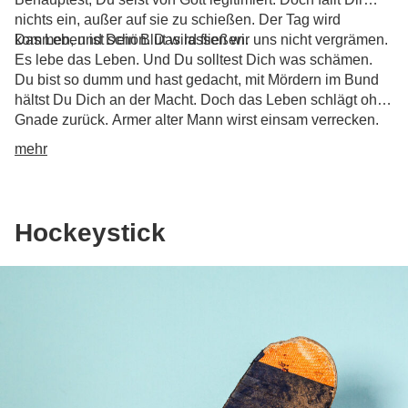
nichts ein, außer auf sie zu schießen. Der Tag wird
kommen, und Dein Blut wird fließen.
Das Leben ist schön. Das lassen wir uns nicht vergrämen.
Es lebe das Leben. Und Du solltest Dich was schämen.
Du bist so dumm und hast gedacht, mit Mördern im Bund
hältst Du Dich an der Macht. Doch das Leben schlägt ohne
Gnade zurück. Armer alter Mann wirst einsam verrecken.
Krepieren wie ein Hund, es lebe das Leben. Der Tag wird
mehr
kommen, es lebe das Leben.
Hockeystick