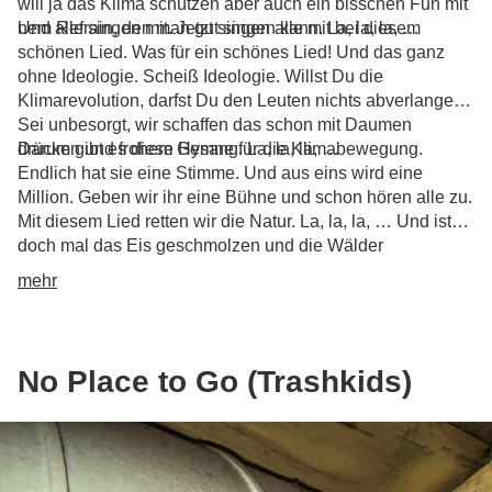
will ja das Klima schützen aber auch ein bisschen Fun mit
nem Refrain, den man gut singen kann. La, la, la, …
Und alle singen mit. Jetzt singen alle mit bei diesem
schönen Lied. Was für ein schönes Lied! Und das ganz
ohne Ideologie. Scheiß Ideologie. Willst Du die
Klimarevolution, darfst Du den Leuten nichts abverlangen.
Sei unbesorgt, wir schaffen das schon mit Daumen
drücken und frohem Gesang. La, la, la, …
Darum gibt es diese Hymne für die Klimabewegung.
Endlich hat sie eine Stimme. Und aus eins wird eine
Million. Geben wir ihr eine Bühne und schon hören alle zu.
Mit diesem Lied retten wir die Natur. La, la, la, … Und ist
doch mal das Eis geschmolzen und die Wälder
abgebrannt, dann singen wir ein letztes Mal zusammen.
mehr
La, la, la, …
No Place to Go (Trashkids)