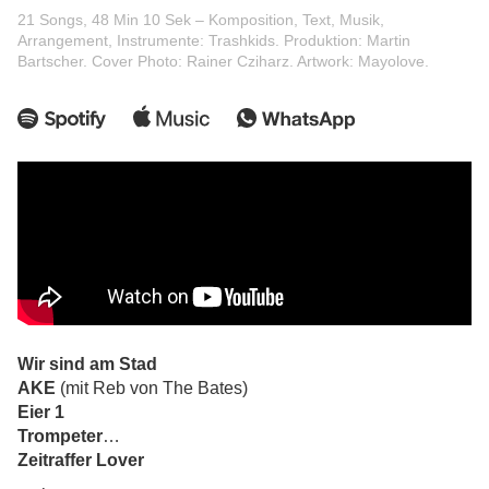
21 Songs, 48 Min 10 Sek – Komposition, Text, Musik,
Arrangement, Instrumente: Trashkids. Produktion: Martin
Bartscher. Cover Photo: Rainer Cziharz. Artwork: Mayolove.
Wir sind am Stad
AKE
(mit Reb von The Bates)
Eier 1
Trompeter
Zeitraffer Lover
Peter Beton