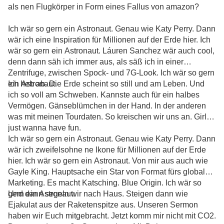
als nen Flugkörper in Form eines Fallus von amazon?
Ich wär so gern ein Astronaut. Genau wie Katy Perry. Dann
wär ich eine Inspiration für Millionen auf der Erde hier. Ich
wär so gern ein Astronaut. Láuren Sanchez wär auch cool,
denn dann säh ich immer aus, als säß ich in einer
Zentrifuge, zwischen Spock- und 7G-Look. Ich wär so gern
ein Astronaut.
Ich heb ab. Die Erde scheint so still und am Leben. Und
ich so voll am Schweben. Kannste auch für ein halbes
Vermögen. Gänseblümchen in der Hand. In der anderen
was mit meinen Tourdaten. So kreischen wir uns an. Girls
just wanna have fun.
Ich wär so gern ein Astronaut. Genau wie Katy Perry. Dann
wär ich zweifelsohne ne Ikone für Millionen auf der Erde
hier. Ich wär so gern ein Astronaut. Von mir aus auch wie
Gayle King. Hauptsache ein Star von Format fürs globale
Marketing. Es macht Katsching. Blue Origin. Ich wär so
gern ein Astronaut.
Und dann segeln wir nach Haus. Steigen dann wie
Ejakulat aus der Raketenspitze aus. Unseren Sermon
haben wir Euch mitgebracht. Jetzt komm mir nicht mit CO2.