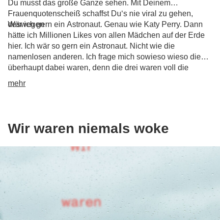
Du musst das große Ganze sehen. Mit Deinem
Frauenquotenscheiß schaffst Du‘s nie viral zu gehen,
deswegen
Wär ich gern ein Astronaut. Genau wie Katy Perry. Dann
hätte ich Millionen Likes von allen Mädchen auf der Erde
hier. Ich wär so gern ein Astronaut. Nicht wie die
namenlosen anderen. Ich frage mich sowieso wieso die
überhaupt dabei waren, denn die drei waren voll die
Langweiler. Katy Perry ist viel geiler.
mehr
Wir waren niemals woke