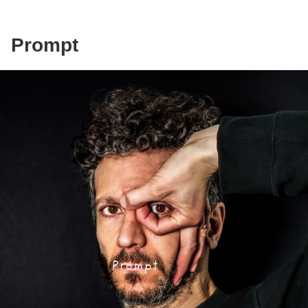
Bates kamen wir am Ende nur vorbei, indem wir alles
doppelt so schnell und doppelt so scheiße spielten. Das
hat den Jungs so imponiert, dass sie uns fortan auch als
Prompt
Support einsetzten. 30 Jahre später haben dann sie uns
supported, für die Aufnahmen von „Wir sind am Stad“.
Noch heute steckt der musikalische Style der Bates tief in
uns drin. Und in alter Tradition spielen wir für Euch „No
place to go“ in doppelt so schnell und… nicht mehr ganz
so scheiße. Erschienen auf „What you leave behind – A
tribute to the Bates“