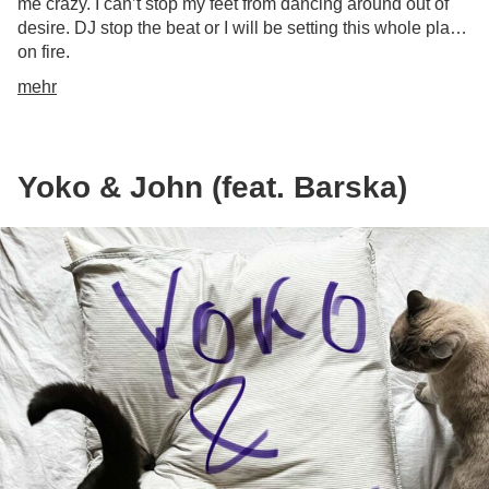
me crazy. I can’t stop my feet from dancing around out of
desire. DJ stop the beat or I will be setting this whole place
on fire.
mehr
Yoko & John (feat. Barska)